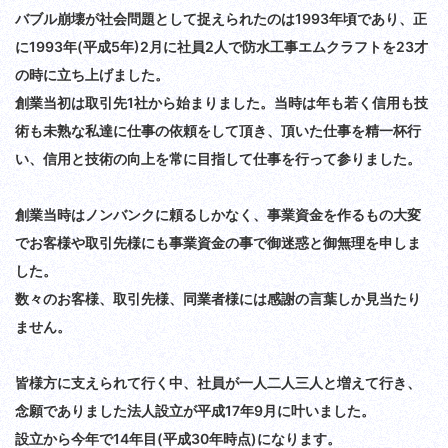
バブル崩壊が社会問題として捉えられたのは1993年頃であり、正
に1993年(平成5年)2月に社員2人で防水工事エムクラフトを23才
の時に立ち上げました。
創業当初は取引先1社から始まりました。当時は年も若く信用も技
術も未熟な私達に仕事の依頼をして頂き、頂いた仕事を精一杯行
い、信用と技術の向上を常に目指して仕事を行って参りました。
創業当時はノンバンクに頼るしかなく、事業資金を作るもの大変
でお客様や取引先様にも事業資金の事で御迷惑と御無理を申しま
した。
数々のお客様、取引先様、同業者様には感謝の言葉しか見当たり
ません。
皆様方に支えられて行く中、社員が一人二人三人と増えて行き、
念願でありました法人設立が平成17年9月に叶いました。
設立から今年で14年目(平成30年時点)になります。