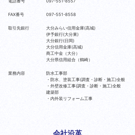
電話番号
097-551-8557
FAX番号
097-551-8558
取引先銀行
大分みらい信用金庫(高城)
伊予銀行(大分東)
大分銀行(日岡)
大分信用金庫(高城)
商工中金（大分）
大分県信用組合（鶴崎）
業務内容
防水工事部
・防水、塗装工事(調査・診断・施工)全般
・外壁改修工事(調査・診断・施工)全般
建築部
・内外装リフォーム工事
会社沿革