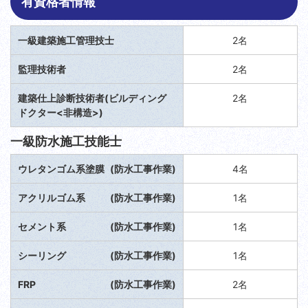
有資格者情報
一級建築施工管理技士
2名
監理技術者
2名
建築仕上診断技術者(ビルディング
2名
ドクター<非構造>)
一級防水施工技能士
ウレタンゴム系塗膜
(防水工事作業)
4名
アクリルゴム系
(防水工事作業)
1名
セメント系
(防水工事作業)
1名
シーリング
(防水工事作業)
1名
FRP
(防水工事作業)
2名