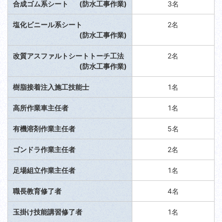
合成ゴム系シート
(防水工事作業)
3名
塩化ビニール系シート
2名
(防水工事作業)
改質アスファルトシートトーチ工法
2名
(防水工事作業)
樹脂接着注入施工技能士
1名
高所作業車主任者
1名
有機溶剤作業主任者
5名
ゴンドラ作業主任者
2名
足場組立作業主任者
1名
職長教育修了者
4名
玉掛け技能講習修了者
1名