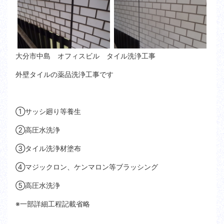
大分市中島 オフィスビル タイル洗浄工事
外壁タイルの薬品洗浄工事です
①サッシ廻り等養生
②高圧水洗浄
③タイル洗浄材塗布
④マジックロン、ケンマロン等ブラッシング
⑤高圧水洗浄
※一部詳細工程記載省略